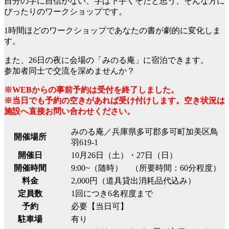
自分の字に自信がない、字は下手くそだと思う、そんな方に
ぴったりのワークショップです。
1時間ほどのワークショップであなたの書が劇的に変化しま
す。
また、26日の夜に会場の「みのる庵」に宿泊できます。
参加者同士で交流を深めませんか？
※WEBからの事前予約は受付を終了しました。
※当日でも予約の空きがあれば受け付けします。空き状況は
施設へ直接お問い合わせください。
みのる庵／兵庫県多可郡多可町加美区鳥
開催場所
羽619-1
開催日
10月26日（土）・27日（日）
開催時間
9:00~（随時） （所要時間：60分程度）
料金
2,000円（道具貸出消耗品代込み）
定員数
1回につき6名程度まで
予約
必要【当日可】
駐車場
有り