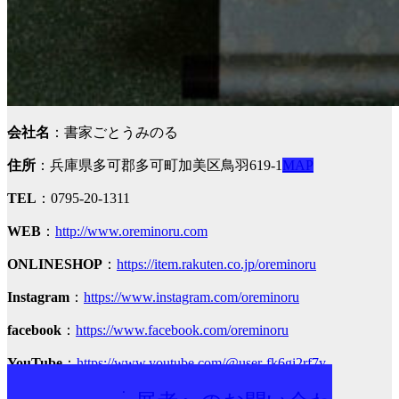
会社名
：書家ごとうみのる
住所
：兵庫県多可郡多可町加美区鳥羽619-1
MAP
TEL
：0795-20-1311
WEB
：
http://www.oreminoru.com
ONLINESHOP
：
https://item.rakuten.co.jp/oreminoru
Instagram
：
https://www.instagram.com/oreminoru
facebook
：
https://www.facebook.com/oreminoru
YouTube
：
https://www.youtube.com/@user-fk6gi2rf7y