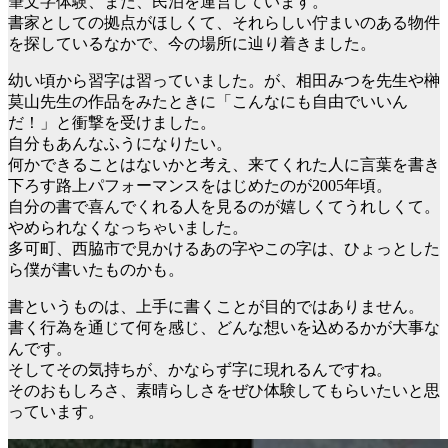
筆文字体験、また、民泊を運営しています。
書家としての拠点がほしくて、それらしい佇まいのある物件
を探しているなかで、今の場所に辿り着きました。
幼い頃から習字は習っていました。が、相田みつを先生や榊
莫山先生の作品をみたときに「こんなにも自由でいいん
だ！」と衝撃を受けました。
自分もあんなふうになりたい。
何かできることはないかと考え、来てくれた人に言葉を書き
下ろす路上パフォーマンスをはじめたのが2005年頃。
自分の書で喜んでくれる人を見るのが嬉しくてうれしくて。
やめられなくなっちゃいました。
多可町、西脇市で見かけるあの字やこの字は、ひょっとした
ら僕が書いたものかも。
書というものは、上手に書くことが目的ではありません。
書く行為を通じて何を感じ、どんな想いを込めるかが大事な
んです。
そしてその気持ちが、かならず字に現れるんですね。
そのおもしろさ、素晴らしさをぜひ体験してもらいたいと思
っています。