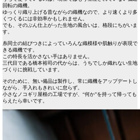
回転の織機。
ゆっくり織り上げる昔ながらの織機なので、より速くより多
くつくるには非効率かもしれません。
でも、そのぶん仕上がった生地の風合いは、格段にちがいま
す。
糸同士の結びつきによっていろんな織模様や肌触りが表現で
きる織機です。
この特長を活かさない手はありません。
三代目である橋本裕司の代からは、うちでしか織れない生地
づくりに挑戦しています。
そのために、無い備品は製作し、常に織機をアップデートし
ながら、手入れもきれいに怠らず。
小さなノコギリ屋根の工場ですが、“何か”を持って帰っても
らえたら幸いです。