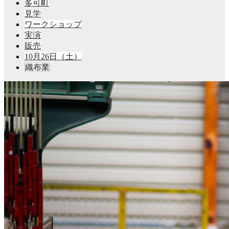
多可町
見学
ワークショップ
実演
販売
10月26日（土）
織布業