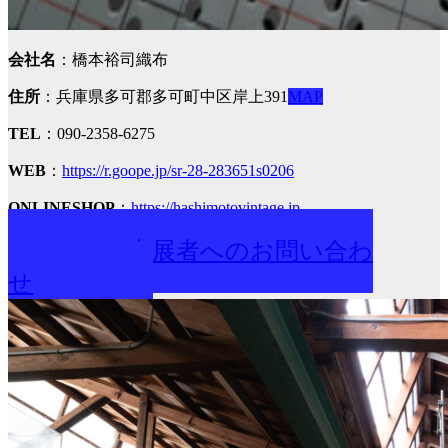
会社名
：橋本裕司織布
住所
：兵庫県多可郡多可町中区岸上391
MAP
TEL
：090-2358-6275
WEB
：
https://r.goope.jp/sr-28-283651s0206
ONLINESHOP
：
https://hashimotovintage.jp
出展者へのお問い合わ
せ