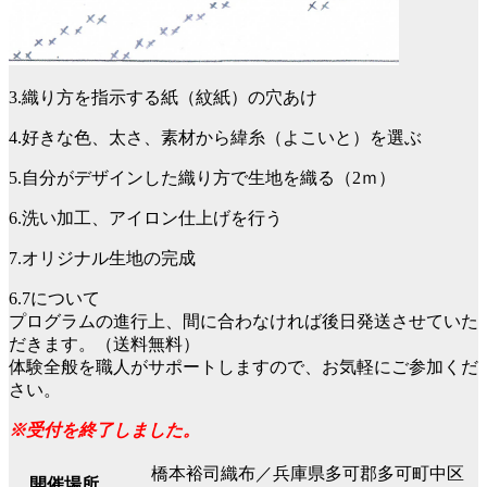
3.織り方を指示する紙（紋紙）の穴あけ
4.好きな色、太さ、素材から緯糸（よこいと）を選ぶ
5.自分がデザインした織り方で生地を織る（2ｍ）
6.洗い加工、アイロン仕上げを行う
7.オリジナル生地の完成
6.7について
プログラムの進行上、間に合わなければ後日発送させていた
だきます。（送料無料）
体験全般を職人がサポートしますので、お気軽にご参加くだ
さい。
※受付を終了しました。
橋本裕司織布／兵庫県多可郡多可町中区
開催場所