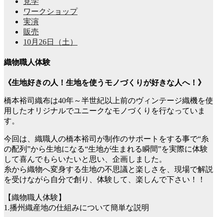
見学
ワークショップ
実演
販売
10月26日（土）
織物職人体験
《生地好きの人！生地を使うモノづくりが好きな人へ！》
橋本裕司織布は40年～半世紀以上前のヴィンテージ織機を使
用したオリジナルでユニークなモノづくりを行なっていま
す。
今回は、織職人の橋本裕司が制作のサポートをする事で“糸
の配列”から生地になる“生地が生まれる瞬間”を実際に体験
して喜んでもらいたいと思い、企画しました。
糸から織物へ変身する生地の不思議と楽しさを、現場で解説
を受けながら自分で創り、体験して、楽しんで下さい！！
【織物職人体験】
1.播州織産地の仕組みについて簡単な説明