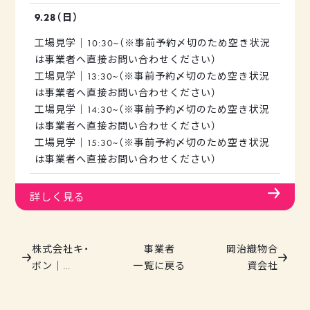
工場の外では、藤祐繊維で織られた布の販売のほか、
9.28（日）
共にジャカードカラミ織に取り組むブランドniki*も
参加するプチマルシェ。
工場見学｜10:30~（※事前予約〆切のため空き状況
お買い物をされたお客様にはミニゲーム（プレゼント
は事業者へ直接お問い合わせください）
付き）もご用意してお待ちしております。
工場見学｜13:30~（※事前予約〆切のため空き状況
は事業者へ直接お問い合わせください）
工場見学は予約優先。
工場見学｜14:30~（※事前予約〆切のため空き状況
当日の定員に空きがあれば随時ご参加いただけます。
は事業者へ直接お問い合わせください）
お買い物だけでも気軽にお越しくださいませ。（プチ
工場見学｜15:30~（※事前予約〆切のため空き状況
マルシェ｜10:00～17:00）
は事業者へ直接お問い合わせください）
詳しく見る
株式会社キ・
事業者
岡治織物合
ボン｜
一覧に戻る
資会社
TAKAMIOKAKI