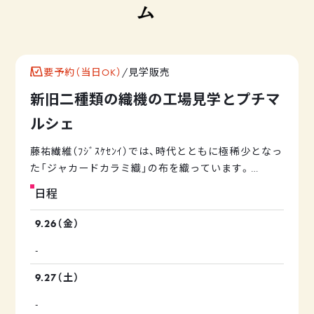
要予約（当日OK）
/
見学販売
新旧二種類の織機の工場見学とプチマ
ルシェ
藤祐繊維（ﾌｼﾞｽｹｾﾝｲ）では、時代とともに極稀少となっ
た「ジャカードカラミ織」の布を織っています。
見学会ではジャカードカラミを織る古いシャトル式自
日程
動織機と、そのシャトルに入れる糸を巻くワインダ
ー、そしてシャトル織機とは対極にある高速のエアー
9.26（金）
ジェット織機がそれぞれ稼働する様子をご覧になれま
-
す。
また、通常は天井に設置されているジャカード機を地
9.27（土）
面に置き、間近に見ながらその仕組みを解説します。
-