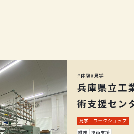
#
体験
#
見学
兵庫県立工
術支援セン
見学
ワークショップ
繊維
技術支援