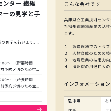
センター 繊維
こんな会社です
ターの見学と手
兵庫県立工業技術センタ
た播州織地場産業の活性
ます。
備の見学を行います。
１．製造現場でのトラブ
２．人材育成のための技
について）
３．地場産業の技術力向
て分かりやすく解説し
3：00～ （所要時間｜
４．播州織の用途拡大の
事前予約〆切のため空
者へ直接お問い合わせ
3：00～ （所要時間｜
インフォメーション
事前予約〆切のため空
手織りの織物作成実習で
者へ直接お問い合わせ
駐車場
有
住所
兵