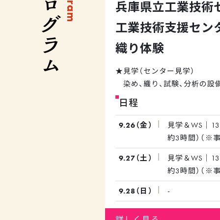
兵庫県立工業技術
工業技術支援セン
織り体験
★見学（センター見学）
染め、織り、試験、分析の設
日程
★解説（繊維素材と織物組織
繊維素材と織物組織につい
9.26（金）
見学＆WS｜1
ます。
約3時間）（※
き状況は事業
9.27（土）
見学＆WS｜1
★織物作成体験
ください）
約3時間）（※
ミニ手織りキットを用いた、
き状況は事業
す。
9.28（日）
-
ください）
詳しく見る