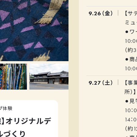
9.26（金）
【サ
ミュ
⚫︎
10:
（約3
⚫︎
10:
9.27（土）
【事
所）】
⚫︎
プ体験
10：
14：
織】オリジナルデ
（約
ルづくり