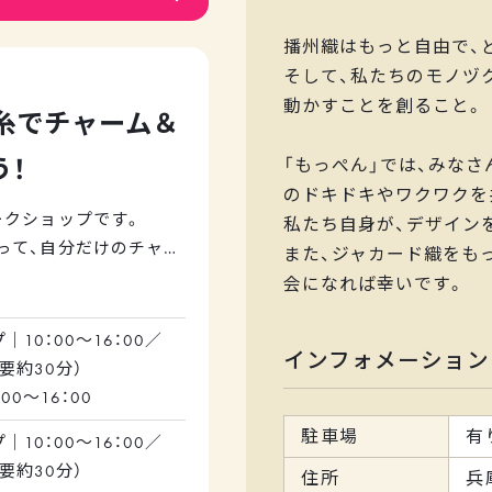
予定しています。
播州織はもっと自由で、
、丸萬の120年以上つ
そして、私たちのモノヅ
材や、提携工場を見学い
動かすことを創ること。
糸でチャーム＆
地倉庫見学、遠孫織布さ
う！
「もっぺん」では、みな
います。
のドキドキやワクワクを
ークショップです。
私たち自身が、デザイン
って、自分だけのチャー
また、ジャカード織をも
んか？
会になれば幸いです。
しますので、小さなお子
けます。もちろん大人の
10：00～16：00／
インフォメーション
要約30分）
りください。
00～16：00
駐車場
有
10：00～16：00／
）となるのでご注意くだ
要約30分）
住所
兵