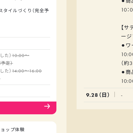
⚫︎
10：
スタイルづくり（完全予
【サ
オリジナルのテキスタイ
ージ
⚫︎
写真をご用意のうえ、職
10:
10:00～
から本格的なテキスタイ
（約3
間予定）
14:00～16:00
⚫︎
体験したい！という方
）
検討されている方にオス
10:
9.28（日）
-
予定しています。
、丸萬の120年以上つ
材や、提携工場を見学い
ショップ体験