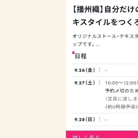
ただけます。
【播州織】自分だけ
本社内のアーカイブや糸・生
ん（織物工場）見学を予定して
キスタイルをつく
オリジナルストール・テキス
ップです。
日程
◎POLSデザイン ストール
約制・当日参加OK）
9.26（金）
-
POLSがこれまで手掛けてき
9.27（土）
10:00～12:
ンを、お好きなカラーでお作
予約〆切のた
倉庫に眠るたくさんの糸から
直接お問い合
み合わせは無限大。
（約2時間予定
POLSのテキスタイルデザイ
ジナルを作ってみたいけどデ
9.28（日）
-
難しいな…という方にオスス
詳しく見る