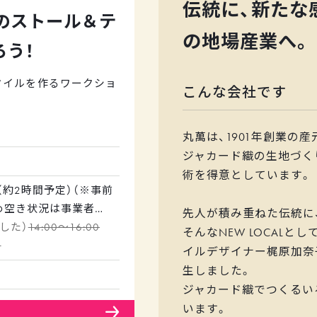
伝統に、新たな感
のストール＆テ
地倉庫見学、遠孫織布さ
の地場産業へ。
います。
ろう！
タイルを作るワークショ
こんな会社です
丸萬は、1901年創業の
・テキスタイルづくり（予
ジャカード織の生地づく
術を得意としています。
た中から厳選したデザイ
00（約2時間予定）（※事前
りいただけます。
め空き状況は事業者へ
選んでいただくので組
先人が積み重ねた伝統に
わせください）
14:00～16:00
そんなNEW LOCALと
）
ンが好き！という方、オリ
イルデザイナー梶原加奈子
ザインから考えるのは
生しました。
メです！
ジャカード織でつくるい
います。