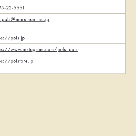
95-22-5551
k.pols＠maruman-inc.jp
ps://pols.jp
tps://www.instagram.com/pols_pols
ps://polstore.jp