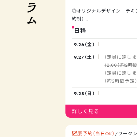
◎オリジナルデザイン テキ
約制）
日程
昨年ご好評いただいた、完全
ル制作企画を再び開催！
9.26（金）
-
生地に仕上げたいデザインや
9.27（土）
人のサポートとともに、イチ
12:00（約2時
ルを制作していただけます。
テキスタイルづくりの流れを
（約2時間予定
や、制作活動などでご使用を
スメです！
9.28（日）
-
※お渡しは2025年12月頃を
詳しく見る
☆ワークショップ参加者限定で
づく歴史の中で培ってきた素
要予約（当日OK）
/
ワーク