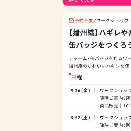
※お渡しは2025年12月頃を
☆ワークショップ参加者限定で
予約不要
/
ワークショップ
づく歴史の中で培ってきた素
【播州織】ハギレや
ただけます。
本社内のアーカイブや糸・生
缶バッジをつくろ
ん（織物工場）見学を予定して
チャーム・缶バッジを作るワ
播州織のかわいいハギレを使
ムや缶バッジを作ってみませ
日程
スタッフがしっかりサポート
様でも安心してご参加いただ
9.26（金）
ワークショップ｜
方もお楽しみいただけます！
随時ご案内（所
手ぶらでOK！お気軽にお立寄
商品販売｜10：
9.27（土）
ワークショップ｜
※会場が総合案内所（道の駅
随時ご案内（所
さい。