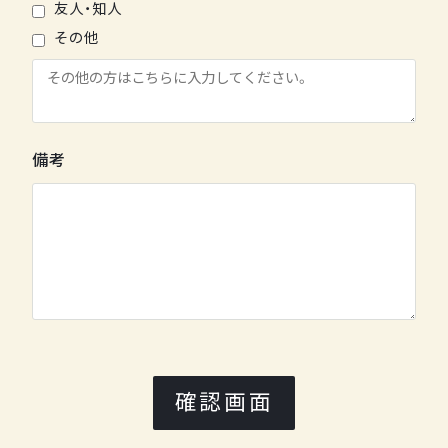
友人・知人
その他
備考